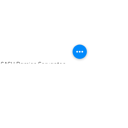
SASU Damien Servanton
damien.archi.plan@gmail.com
SIREN: 935 234 740
Damien Servanton | Dessinateur | plan
|Architecture Intérieure |Permis | Narbonne |
Béziers | Perpignan | Agde | Maison individuelle
| Formation | 3D | Maquette | Plans | Autocad |
pro | particuliers |
Conformément aux articles L.616-1 et R.616-1 du code